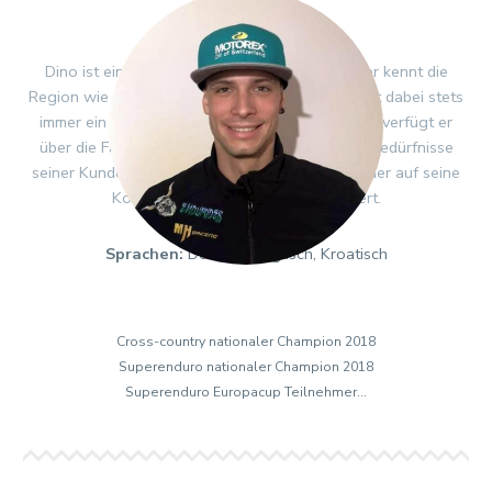
DINO SAMARŽIJA
Dino ist ein gut ausgebildeter Enduro-Guide, er kennt die
Region wie seine eigene Westentasche und trägt dabei stets
immer ein Lächeln auf den Lippen. Insbesondere verfügt er
über die Fähigkeit jede Tour individuell auf die Bedürfnisse
seiner Kunden zuzuschneiden. Mit ihm kommt jeder auf seine
Kosten und niemand wird überfordert.
Sprachen:
Deutsch, Englisch, Kroatisch
Cross-country nationaler Champion 2018
Superenduro nationaler Champion 2018
Superenduro Europacup Teilnehmer…