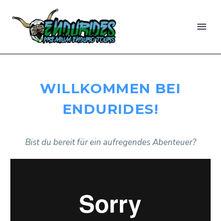
WILLKOMMEN BEI
ENDURIDES!
Bist du bereit für ein aufregendes Abenteuer?